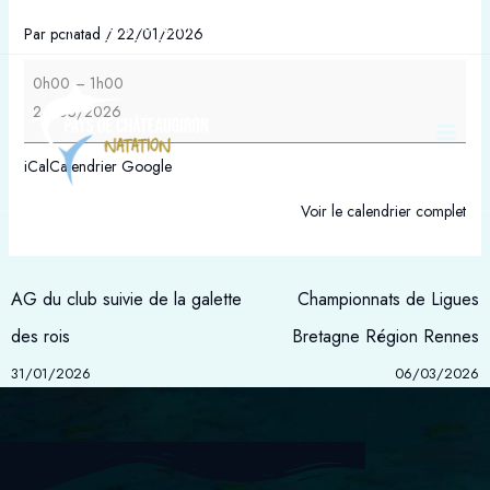
Aller
Finale
NOUS SOUTENIR
BOUTIQUE
ADHÉRER
Par
pcnatad
/
22/01/2026
au
Régionale
contenu
Yaouank
0h00
–
1h00
Printemps
24/05/2026
Loudéac
iCal
Calendrier Google
Voir le calendrier complet
AG du club suivie de la galette
Championnats de Ligues
des rois
Bretagne Région Rennes
31/01/2026
06/03/2026