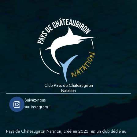
Club Pays de Châteaugiron
Natation
I
Suivez-nous
n
sur instagram !
s
t
a
Pays de Châteaugiron Natation, créé en 2025, est un club dédié au